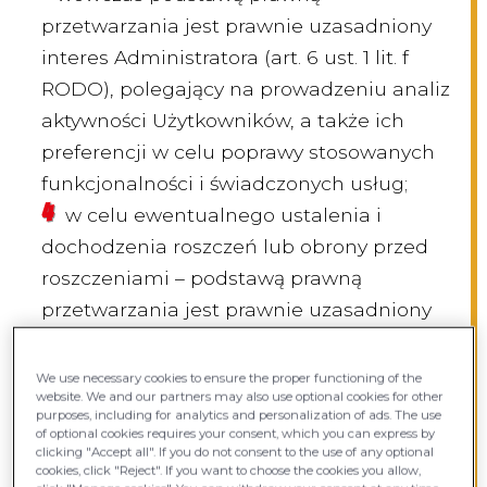
przetwarzania jest prawnie uzasadniony
interes Administratora (art. 6 ust. 1 lit. f
RODO), polegający na prowadzeniu analiz
aktywności Użytkowników, a także ich
preferencji w celu poprawy stosowanych
funkcjonalności i świadczonych usług;
w celu ewentualnego ustalenia i
dochodzenia roszczeń lub obrony przed
roszczeniami – podstawą prawną
przetwarzania jest prawnie uzasadniony
interes Administratora (art. 6 ust. 1 lit. f
RODO), polegający na ochronie jego praw;
We use necessary cookies to ensure the proper functioning of the
website. We and our partners may also use optional cookies for other
purposes, including for analytics and personalization of ads. The use
W celu realizowania działań
of optional cookies requires your consent, which you can express by
marketingowych Administrator w
clicking "Accept all". If you do not consent to the use of any optional
cookies, click "Reject". If you want to choose the cookies you allow,
niektórych przypadkach wykorzystuje