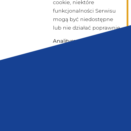
cookie, niektóre
funkcjonalności Serwisu
mogą być niedostępne
lub nie działać poprawnie.
Analityczne pliki cookie
,
które umożliwiają
zbieranie informacji o
sposobie korzystania z
serwisu, w tym
sprawdzenie liczby wizyt i
źródeł ruchu. Pomagają
nam ustalić, które strony
są bardziej, a które mniej
popularne, i zrozumieć,
jak Użytkownicy poruszają