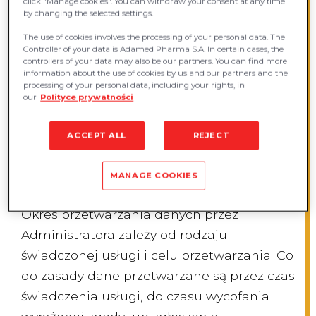
click "Manage cookies". You can withdraw your consent at any time
by changing the selected settings.
profilowanie. Oznacza to, że dzięki
automatycznemu przetwarzaniu danych
The use of cookies involves the processing of your personal data. The
Controller of your data is Adamed Pharma S.A. In certain cases, the
Administrator dokonuje oceny wybranych
controllers of your data may also be our partners. You can find more
information about the use of cookies by us and our partners and the
czynników dotyczących Użytkowników w
processing of your personal data, including your rights, in
our
Polityce prywatności
celu analizy ich zachowania lub stworzenia
prognozy na przyszłość. Pozwala to na
ACCEPT ALL
REJECT
lepsze dopasowanie wyświetlanych treści
do indywidualnych preferencji
MANAGE COOKIES
i zainteresowań Użytkownika.
Okres przetwarzania danych przez
Administratora zależy od rodzaju
świadczonej usługi i celu przetwarzania. Co
do zasady dane przetwarzane są przez czas
świadczenia usługi, do czasu wycofania