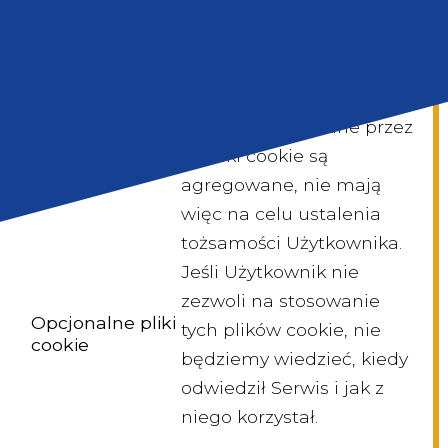
się po stronie. Dzięki
Gdzie kupić
temu możemy badać
statystki i poprawiać
wydajność serwisu.
Informacje zbierane przez
te pliki cookie są
agregowane, nie mają
więc na celu ustalenia
tożsamości Użytkownika.
Jeśli Użytkownik nie
zezwoli na stosowanie
Opcjonalne pliki
tych plików cookie, nie
cookie
będziemy wiedzieć, kiedy
odwiedził Serwis i jak z
niego korzystał.