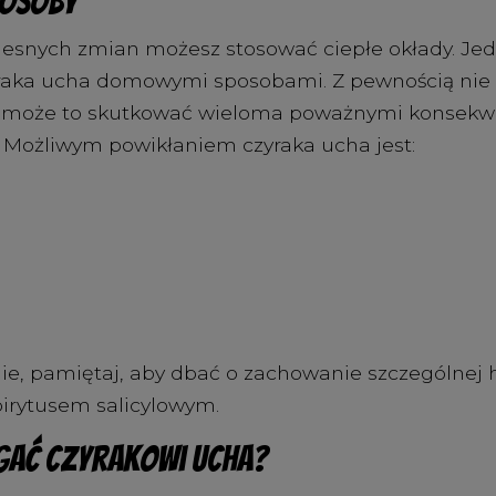
posoby
esnych zmian możesz stosować ciepłe okłady. Jedn
raka ucha domowymi sposobami. Z pewnością nie 
dyż może to skutkować wieloma poważnymi konsekw
). Możliwym powikłaniem czyraka ucha jest:
tnie, pamiętaj, aby dbać o zachowanie szczególne
pirytusem salicylowym.
egać czyrakowi ucha?