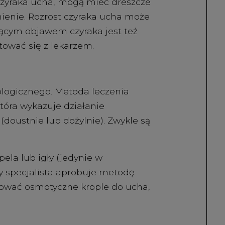
du czyraka ucha, mogą mieć dreszcze
nienie. Rozrost czyraka ucha może
ącym objawem czyraka jest też
tować się z lekarzem.
ologicznego. Metoda leczenia
tóra wykazuje działanie
(doustnie lub dożylnie). Zwykle są
ela lub igły (jedynie w
y specjalista aprobuje metodę
osować osmotyczne krople do ucha,