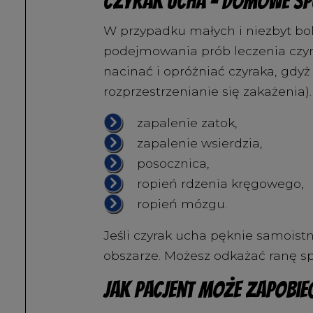
Czyrak ucha – domowe s
W przypadku małych i niezbyt bol
podejmowania prób leczenia czy
nacinać i opróżniać czyraka, g
rozprzestrzenianie się zakażenia
zapalenie zatok,
zapalenie wsierdzia,
posocznica,
ropień rdzenia kręgowego,
ropień mózgu.
Jeśli czyrak ucha pęknie samois
obszarze. Możesz odkażać ranę s
Jak pacjent może zapobi