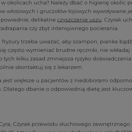
a w okolicach ucha? Należy dbać o higienę okolic
w włosowych i gruczołów łojowych wywoływane je
odpowiednie, delikatne
czyszczenie uszu
. Czyrak uc
 zadrapania czy zbyt intensywnego pocierania.
ji fryzury trzeba uważać, aby szampon, pianka bądź
 się często wymieniać brudne ręczniki, nie wkładaj
 tych kilku zasad zmniejsza ryzyko doświadczenia t
pilnie skontaktuj się z lekarzem.
 jest większe u pacjentów z niedoborami odporno
. Dlatego dbanie o odpowiednią dietę jest kluczow
K. Cyra, Czyrak przewodu słuchowego zewnętrznego