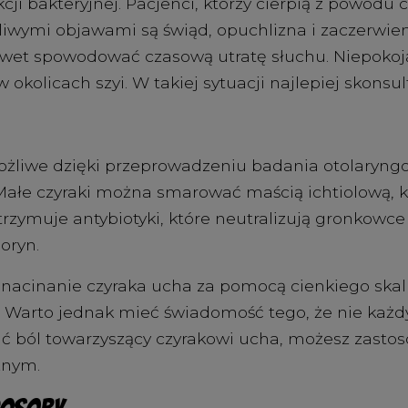
ekcji bakteryjnej. Pacjenci, którzy cierpią z powo
liwymi objawami są świąd, opuchlizna i zaczerwie
awet spowodować czasową utratę słuchu. Niepokoj
kolicach szyi. W takiej sytuacji najlepiej skonsul
ożliwe dzięki przeprowadzeniu badania otolaryng
. Małe czyraki można smarować maścią ichtiolową, k
trzymuje antybiotyki, które neutralizują gronkowce 
poryn.
 nacinanie czyraka ucha za pomocą cienkiego skalp
 Warto jednak mieć świadomość tego, że nie każd
dzić ból towarzyszący czyrakowi ucha, możesz zast
znym.