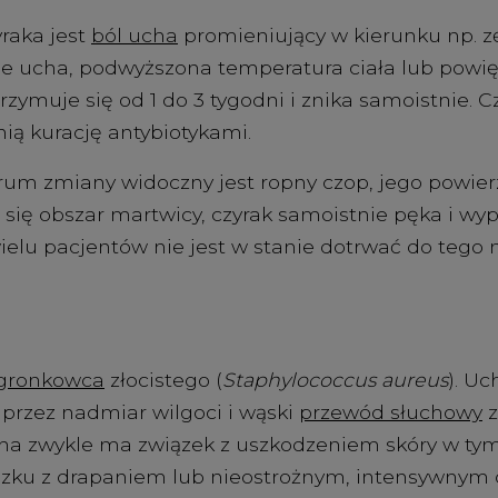
raka jest
ból ucha
promieniujący w kierunku np. 
e ucha, podwyższona temperatura ciała lub powi
trzymuje się od 1 do 3 tygodni i znika samoistnie. 
nią kurację antybiotykami.
um zmiany widoczny jest ropny czop, jego powier
się obszar martwicy, czyrak samoistnie pęka i wyp
wielu pacjentów nie jest w stanie dotrwać do tego
gronkowca
złocistego (
Staphylococcus aureus
). U
 przez nadmiar wilgoci i wąski
przewód słuchowy
z
cha zwykle ma związek z uszkodzeniem skóry w tym
ązku z drapaniem lub nieostrożnym, intensywnym