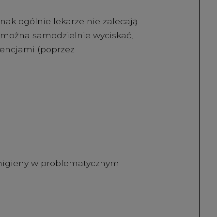
ak ogólnie lekarze nie zalecają
można samodzielnie wyciskać,
encjami (poprzez
j higieny w problematycznym