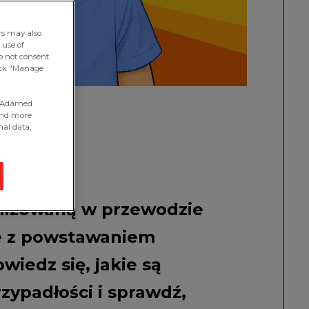
rs may also
 use of
do not consent
click "Manage
is Adamed
find more
nal data,
kalizowaną w przewodzie
e z powstawaniem
iedz się, jakie są
zypadłości i sprawdź,