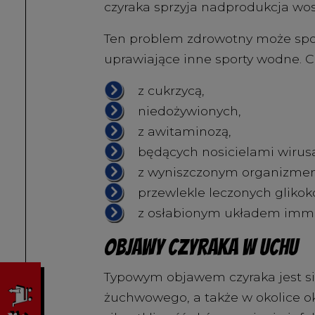
czyraka sprzyja nadprodukcja wo
Ten problem zdrowotny może spot
uprawiające inne sporty wodne. C
z cukrzycą,
niedożywionych,
z awitaminozą,
będących nosicielami wirusa
z wyniszczonym organizme
przewlekle leczonych glikok
z osłabionym układem imm
Objawy czyraka w uchu
Typowym objawem czyraka jest si
żuchwowego, a także w okolice o