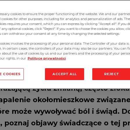
ssary cookies to ensure the proper functioning of the website. We and our partne
 cookies for other purposes, including for analytics and personalization of ads. The
okies requires your consent, which you can express by clicking "Accept all". If you 
e objawy? Leczenie
f any optional cookies, click "Reject". If you want to choose the cookies you allow, 
ou can withdraw your consent at any time by changing the selected settings.
cookies involves the processing of your personal data. The Controller of your data 
 In certain cases, the controllers of your data may also be our partners. You can 
 about the use of cookies by us and our partners and the processing of your perso
ur rights, in our
Polityce prywatności
zyny, objawy, leczenie
E COOKIES
ACCEPT ALL
REJECT
grażającą życiu zmianą, często zlo
zapalenie okołomieszkowe związan
re może wywoływać ból i świąd. Dow
, poznaj objawy świadczące o tej pr