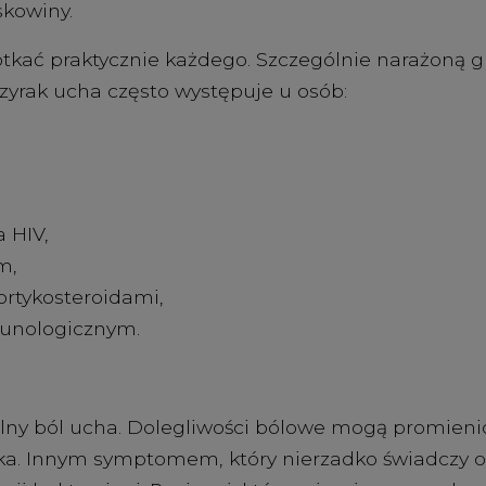
skowiny.
kać praktycznie każdego. Szczególnie narażoną gr
zyrak ucha często występuje u osób:
 HIV,
m,
ortykosteroidami,
unologicznym.
lny ból ucha. Dolegliwości bólowe mogą promieni
ka. Innym symptomem, który nierzadko świadczy o