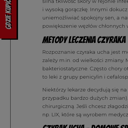
silna tkliwość skóry w rejonie inf
Gdzie kupić
i wysoką gorączkę. Innymi dokucz
uniemożliwiać spokojny sen, a n
powiększenie węzłów chłonnych w o
Metody leczenia czyraka
Rozpoznanie czyraka ucha jest m
zależy m.in. od wielkości zmiany
bakteriostatyczne. Często chory o
to leki z grupy penicylin i cefalos
Niektórzy lekarze decydują się na
przypadku bardzo dużych zmian).
chirurgiczną. Jeśli chcesz złago
np. LIX, które są wyrobem medyc