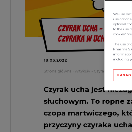
We use nece
use optional
optional co
Czyrak ucha – jakie daj
to the use o
cookies". Y
czyraka w uchu
The use of 
Pharma S.A.
information
including yo
18.03.2022
Strona główna
»
Artykuły
»
Czyrak ucha – przyc
MANAG
Czyrak ucha jest nieza
słuchowym. To ropne 
czopa martwiczego, któ
przyczyny czyraka ucha