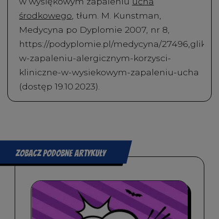
w wysiękowym zapaleniu
ucha
środkowego
, tłum. M. Kunstman,
Medycyna po Dyplomie 2007, nr 8,
https://podyplomie.pl/medycyna/27496,glikoko
w-zapaleniu-alergicznym-korzysci-
kliniczne-w-wysiekowym-zapaleniu-ucha
(dostęp 19.10.2023).
Zobacz podobne artykuły