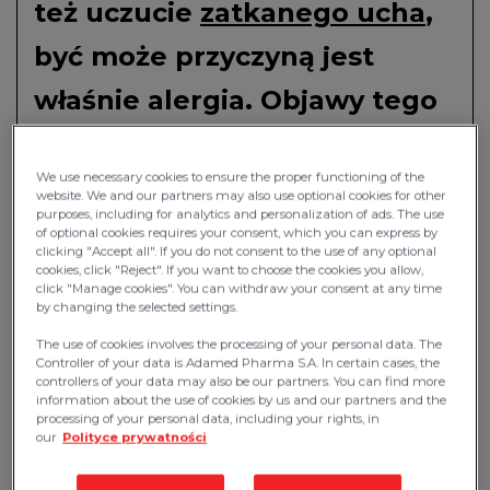
też uczucie
zatkanego ucha
,
być może przyczyną jest
właśnie alergia. Objawy tego
typu występują jednak
We use necessary cookies to ensure the proper functioning of the
również przy chorobach
website. We and our partners may also use optional cookies for other
purposes, including for analytics and personalization of ads. The use
infekcyjnych uszu. Jak
of optional cookies requires your consent, which you can express by
clicking "Accept all". If you do not consent to the use of any optional
odróżnić symptomy? Kiedy
cookies, click "Reject". If you want to choose the cookies you allow,
click "Manage cookies". You can withdraw your consent at any time
by changing the selected settings.
mamy do czynienia z
The use of cookies involves the processing of your personal data. The
alergiczną postacią zapalenia
Controller of your data is Adamed Pharma S.A. In certain cases, the
controllers of your data may also be our partners. You can find more
uszu? Dowiesz się tego po
information about the use of cookies by us and our partners and the
processing of your personal data, including your rights, in
our
Polityce prywatności
przeczytaniu naszego tekstu!