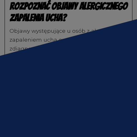
rozpoznać objawy alergicznego
zapalenia ucha?
Objawy występujące u osób z alergicznym
zapaleniem ucha oraz u pacjentów ze
zdiagnozowaną infekcją zapalną uszu
zwykle są bardzo zbliżone. W obu
przypadkach może występować swędzenie
w uszach, zaczerwienienie i obrzęk
przewodu słuchowego
czy podrażnienie
skóry. Niemniej alergia najczęściej
wywołuje również inne objawy, takie jak:
nieżyt nosa, częste kichanie;
zaczerwienienie oczu;
kaszel, duszności;