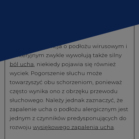
Gdzie kupić
zapalenie oskrzeli;
zapalenie krtani;
biegunki i/lub wymioty;
wysypka skórna.
Natomiast infekcja o podłożu wirusowym i
bakteryjnym zwykle wywołują także silny
ból ucha
, niekiedy pojawia się również
wyciek. Pogorszenie słuchu może
towarzyszyć obu schorzeniom, ponieważ
często wynika ono z obrzęku przewodu
słuchowego. Należy jednak zaznaczyć, że
zapalenie ucha o podłożu alergicznym jest
jednym z czynników predysponujących do
rozwoju
wysiękowego zapalenia ucha
.