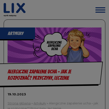
Przejdź
do
treści
artykuły
Alergiczne zapalenie ucha - jak je
rozpoznać? Przyczyny, leczenie
19.10.2023
Strona główna
»
Artykuły
»
Alergiczne zapalenie ucha – jak
je rozpoznać? Przyczyny, leczenie