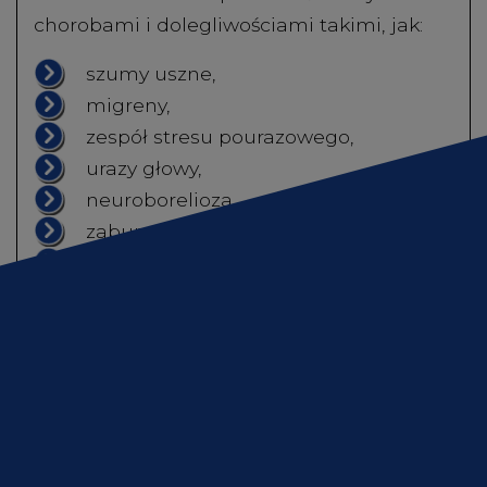
chorobami i dolegliwościami takimi, jak:
szumy uszne,
migreny,
zespół stresu pourazowego,
urazy głowy,
neuroborelioza,
zaburzenia ze spektrum autyzmu,
zapalenie opon mózgowo-
rdzeniowych.
Jak mizofonia wpływa na życie
codzienne?
Mizofonia może powodować problemy z
koncentracją, co bez wątpienia utrudnia