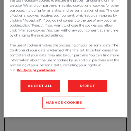
We use necessary cookies to ensure the proper functioning of the
mizofonii?
website. We and our partners may also use optional cookies for other
purposes, including for analytics and personalization of ads. The use
of optional cookies requires your consent, which you can express by
clicking "Accept all". If you do not consent to the use of any optional
Jakie konkretne bodźce
cookies, click "Reject". If you want to choose the cookies you allow,
najczęściej pełnią funkcję
click "Manage cookies". You can withdraw your consent at any time
wyzwalaczy mizofonii?
by changing the selected settings.
The use of cookies involves the processing of your personal data. The
Controller of your data is Adamed Pharma S.A. In certain cases, the
Jakie są kluczowe różnice
controllers of your data may also be our partners. You can find more
między mizofonią a innymi
information about the use of cookies by us and our partners and the
powszechnymi formami
processing of your personal data, including your rights, in
our
Polityce prywatności
nadwrażliwości na dźwięki?
ACCEPT ALL
REJECT
Jakie są naukowe metody
łagodzenia objawów i terapii
mizofonii?
MANAGE COOKIES