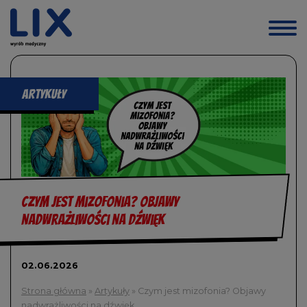
Przejdź
do
treści
artykuły
Czym jest mizofonia? Objawy
nadwrażliwości na dźwięk
02.06.2026
Strona główna
»
Artykuły
»
Czym jest mizofonia? Objawy
nadwrażliwości na dźwięk