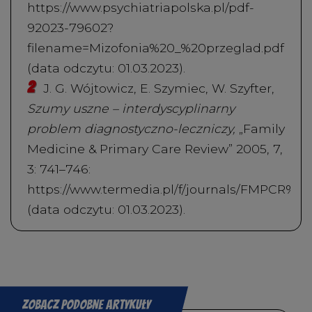
https://www.psychiatriapolska.pl/pdf-
92023-79602?
filename=Mizofonia%20_%20przeglad.pdf
(data odczytu: 01.03.2023).
J. G. Wójtowicz, E. Szymiec, W. Szyfter,
Szumy uszne – interdyscyplinarny
problem diagnostyczno-leczniczy,
„Family
Medicine & Primary Care Review” 2005, 7,
3: 741–746:
https://www.termedia.pl/f/journals/FMPCR%
(data odczytu: 01.03.2023).
Zobacz podobne artykuły