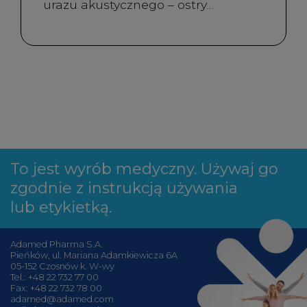
urazu akustycznego – ostry…
To jest wyrób medyczny. Używaj go
zgodnie z instrukcją używania
lub etykietką.
Adamed Pharma S.A.
Pieńków, ul. Mariana Adamkiewicza 6A
05-152 Czosnów k. W-wy
Tel.:
+48 22 732 77 00
Fax: +48 22 732 78 00
adamed@adamed.com