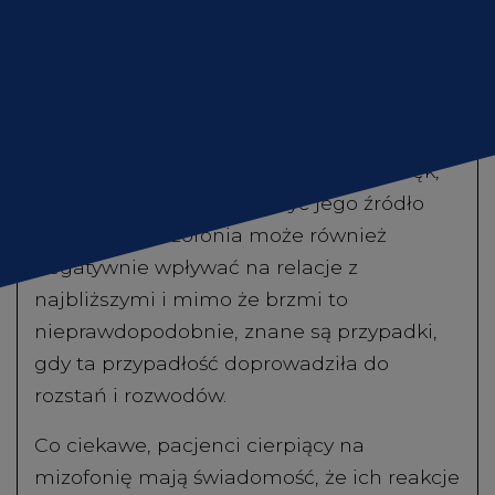
wykonywanie obowiązków w pracy, branie
udziału w zajęciach i różnych
aktywnościach czy interakcje z innymi
Gdzie kupić
ludźmi. Osoba z tą przypadłością może
próbować za wszelką cenę opuścić
miejsce, w którym słyszy irytujący dźwięk,
lub w jakiś sposób zniszczyć jego źródło
(np. zegar). Mizofonia może również
negatywnie wpływać na relacje z
najbliższymi i mimo że brzmi to
nieprawdopodobnie, znane są przypadki,
gdy ta przypadłość doprowadziła do
rozstań i rozwodów.
Co ciekawe, pacjenci cierpiący na
mizofonię mają świadomość, że ich reakcje