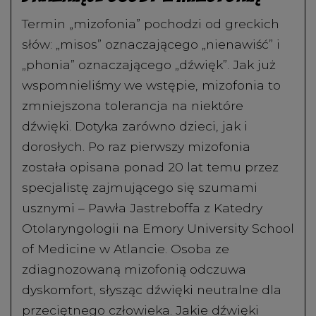
Termin „mizofonia” pochodzi od greckich
słów: „misos” oznaczającego „nienawiść” i
„phonia” oznaczającego „dźwięk”. Jak już
wspomnieliśmy we wstępie, mizofonia to
zmniejszona tolerancja na niektóre
dźwięki. Dotyka zarówno dzieci, jak i
dorosłych. Po raz pierwszy mizofonia
została opisana ponad 20 lat temu przez
specjalistę zajmującego się szumami
usznymi – Pawła Jastreboffa z Katedry
Otolaryngologii na Emory University School
of Medicine w Atlancie. Osoba ze
zdiagnozowaną mizofonią odczuwa
dyskomfort, słysząc dźwięki neutralne dla
przeciętnego człowieka. Jakie dźwięki