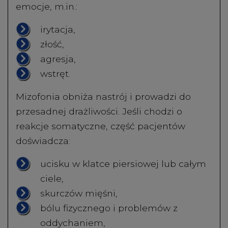
emocje, m.in.:
irytacja,
złość,
agresja,
wstręt.
Mizofonia obniża nastrój i prowadzi do
przesadnej drażliwości. Jeśli chodzi o
reakcje somatyczne, część pacjentów
doświadcza:
ucisku w klatce piersiowej lub całym
ciele,
skurczów mięśni,
bólu fizycznego i problemów z
oddychaniem,