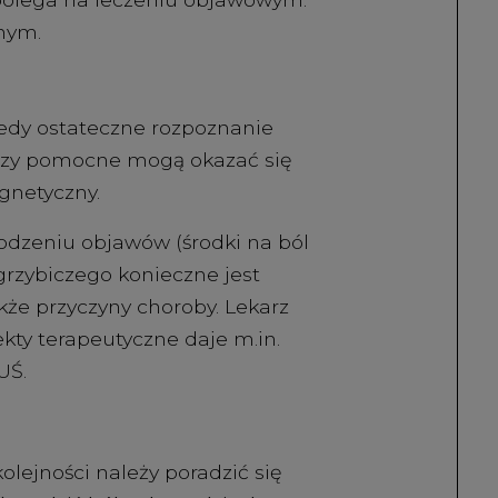
nym.
edy ostateczne rozpoznanie
nozy pomocne mogą okazać się
gnetyczny.
godzeniu objawów (środki na ból
grzybiczego konieczne jest
kże przyczyny choroby. Lekarz
kty terapeutyczne daje m.in.
UŚ.
olejności należy poradzić się