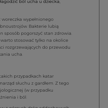
złagodzić ból ucha u dziecka
,
 z woreczka wypełnionego
noustrojów. Bakterie lubią
en sposób pogorszyć stan zdrowia.
arto stosować tylko na okolice
ści rozgrzewających do przewodu
kania ucha.
takich przypadkach katar
 narząd słuchu z gardłem. Z tego
jologicznej (w przypadku
nienia i ból.
jów z górnych dróg oddechowych