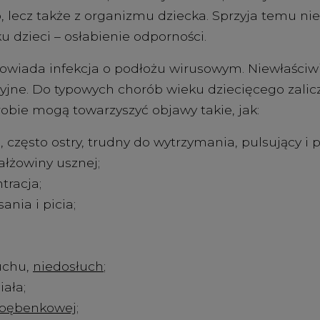
, lecz także z organizmu dziecka. Sprzyja temu n
u dzieci – osłabienie odporności.
owiada infekcja o podłożu wirusowym. Niewłaściw
yjne. Do typowych chorób wieku dziecięcego zalicz
robie mogą towarzyszyć objawy takie, jak:
 często ostry, trudny do wytrzymania, pulsujący i p
ałżowiny usznej;
tracja;
ania i picia;
łuchu,
niedosłuch
;
ała;
 bębenkowej
;