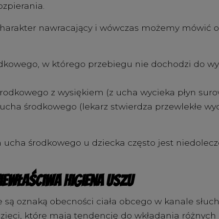
ozpierania.
 charakter nawracający i wówczas możemy mówić o
dkowego, w którego przebiegu nie dochodzi do wyc
środkowego z wysiękiem (z ucha wycieka płyn suro
ucha środkowego (lekarz stwierdza przewlekłe wyc
.
 ucha środkowego u dziecka często jest niedolecz
niewłaściwa higiena uszu
we są oznaką obecności ciała obcego w kanale słu
zieci, które mają tendencję do wkładania różnych