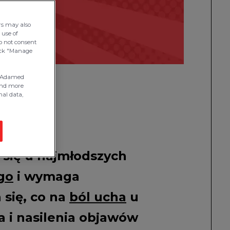
rs may also
 use of
do not consent
click "Manage
is Adamed
find more
nal data,
 się u najmłodszych
go
i wymaga
się, co na
ból ucha
u
a i nasilenia objawów