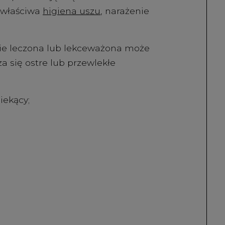
iewłaściwa
higiena uszu
, narażenie
ie leczona lub lekceważona może
a się ostre lub przewlekłe
iekący;