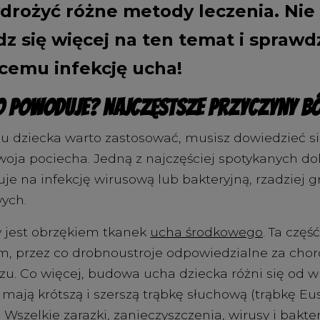
drożyć różne metody leczenia. Nie w
z się więcej na ten temat i sprawd
emu infekcję ucha!
go powoduje? Najczęstsze przyczyny b
u dziecka warto zastosować, musisz dowiedzieć się
woja pociecha. Jedną z najczęściej spotykanych do
e na infekcję wirusową lub bakteryjną, rzadziej gr
ych.
jest obrzękiem tkanek
ucha środkowego
. Ta częś
m, przez co drobnoustroje odpowiedzialne za ch
zu. Co więcej, budowa ucha dziecka różni się od w
mają krótszą i szerszą trąbkę słuchową (trąbkę Eus
szelkie zarazki, zanieczyszczenia, wirusy i bakter