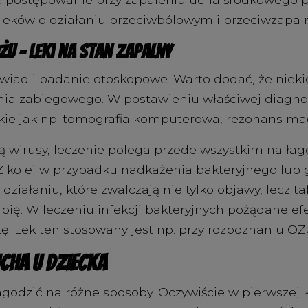
 leków o działaniu przeciwbólowym i przeciwzapal
żu – leki na stan zapalny
wiad i badanie otoskopowe. Warto dodać, że nieki
czenia zabiegowego. W postawieniu właściwej diag
ie jak np. tomografia komputerowa, rezonans ma
ją wirusy, leczenie polega przede wszystkim na ła
Z kolei w przypadku nadkażenia bakteryjnego lub 
iałaniu, które zwalczają nie tylko objawy, lecz ta
ię. W leczeniu infekcji bakteryjnych pożądane efe
. Lek ten stosowany jest np. przy rozpoznaniu OZ
cha u dziecka
godzić na różne sposoby. Oczywiście w pierwszej k