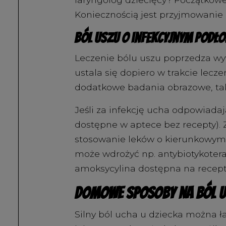
Koniecznością jest przyjmowanie
Ból uszu o infekcyjnym podło
Leczenie bólu uszu poprzedza wy
ustala się dopiero w trakcie le
dodatkowe badania obrazowe, tak
Jeśli za infekcję ucha odpowiada
dostępne w aptece bez recepty). 
stosowanie leków o kierunkowym dz
może wdrożyć np. antybiotykoterap
amoksycylina dostępna na receptę
Domowe sposoby na ból u
Silny ból ucha u dziecka można ła