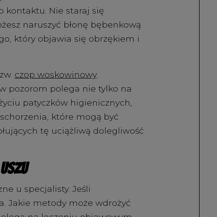
 kontaktu. Nie staraj się
ożesz naruszyć błonę bębenkową
o, który objawia się obrzękiem i
zw.
czop woskowinowy
.
ew pozorom polega nie tylko na
użyciu patyczków higienicznych,
 schorzenia, które mogą być
ujących tę uciążliwą dolegliwość
 uszu
 u specjalisty. Jeśli
rza. Jakie metody może wdrożyć
polega na leczeniu objawowym.