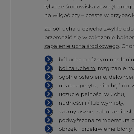
tylko ze środowiska zewnętrznego
na wilgoć czy – częste w przypadk
Za
ból ucha u dziecka
zwykle odp
przerodzić się w zakażenie bakter
zapalenie ucha środkowego
. Cho
ból ucha o różnym nasileniu,
ból za uchem
, rozgrzanie m
ogólne osłabienie, dekoncen
utrata apetytu, niechęć do ss
uczucie pełności w uchu,
nudności i / lub wymioty;
szumy uszne
, zaburzenia s
podwyższona temperatura ci
obrzęk i przekrwienie
błony