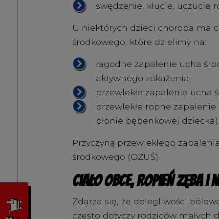
swędzenie, kłucie, uczucie r
U niektórych dzieci choroba ma
środkowego, które dzielimy na:
łagodne zapalenie ucha śro
aktywnego zakażenia,
przewlekłe zapalenie ucha 
przewlekłe ropne zapalenie 
błonie bębenkowej dziecka)
Przyczyną przewlekłego zapalenia
środkowego (OZUŚ).
Ciało obce, ropień zęba i 
Zdarza się, że dolegliwości bólo
często dotyczy rodziców małych d