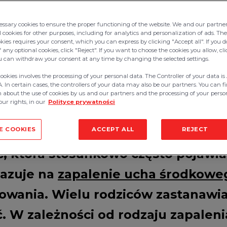
ssary cookies to ensure the proper functioning of the website. We and our partne
 cookies for other purposes, including for analytics and personalization of ads. The
okies requires your consent, which you can express by clicking "Accept all". If you 
cka? Domowe sposoby
f any optional cookies, click "Reject". If you want to choose the cookies you allow, 
ou can withdraw your consent at any time by changing the selected settings.
niu bólu!
cookies involves the processing of your personal data. The Controller of your data 
 In certain cases, the controllers of your data may also be our partners. You can 
 about the use of cookies by us and our partners and the processing of your perso
ur rights, in our
Polityce prywatności
dziecka? Domowe sposoby mogą pomóc w łagodzeniu bólu!
E COOKIES
ACCEPT ALL
REJECT
, która stosunkowo często pojawia
azuje na
zapalenie ucha środkowe
wania. Wielu rodziców zastanawia 
. W zależności od rodzaju zapaleni