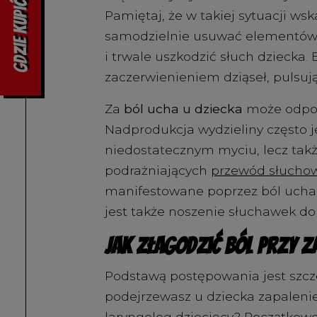
Gdzie kupić
Pamiętaj, że w takiej sytuacji ws
samodzielnie usuwać elementów 
i trwale uszkodzić słuch dziecka.
zaczerwienieniem dziąseł, pulsu
Za
ból ucha u dziecka
może odpow
Nadprodukcja wydzieliny często j
niedostatecznym myciu, lecz tak
podrażniających
przewód słucho
manifestowane poprzez ból ucha.
jest także noszenie słuchawek do
Jak złagodzić ból przy 
Podstawą postępowania jest szcze
podejrzewasz u dziecka zapalenie
laryngolog dziecięcy? Początkow