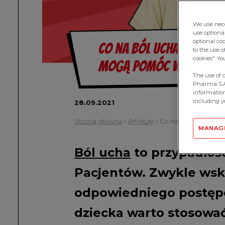
We use nece
use optional
optional co
Co na ból ucha u dzie
to the use o
cookies". Y
mogą pomóc w łagodze
The use of 
Pharma S.A.
information
including yo
28.09.2021
Strona główna
»
Artykuły
»
Co na ból ucha u 
MANAG
Ból ucha
to przypadłość
Pacjentów. Zwykle wsk
odpowiedniego postępo
dziecka warto stosować