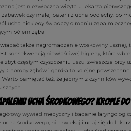
kazana jest niezwłoczna wizyta u lekarza pierwszego
zabawek czy małej baterii z ucha pociechy, bo m
 Ból ucha niekiedy świadczy o ropniu zęba mleczneg
jącym bólem zęba.
iadać także nagromadzenie woskowiny usznej, t
est konsekwencją niewłaściwej higieny, która wbr
że zbyt częstym
czyszczeniu uszu
, zwłaszcza przy 
wy
. Choroby zębów i gardła to kolejne powszechne
 Warto pamiętać też, że jednym z czynników wywoł
usznych.
zapaleniu ucha środkowego? Krople do
gółowy wywiad medyczny i badanie laryngologiczne
 ucha środkowego, nie zwlekaj i udaj się do leka
e postępowanie przy zapaleniu ucha środkowego 