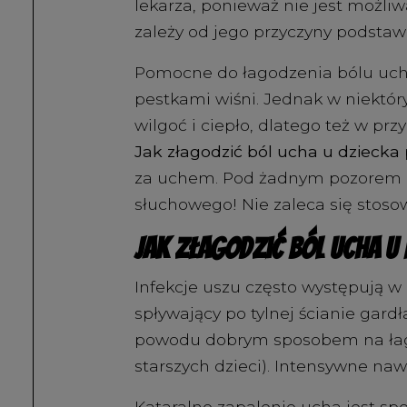
lekarza, ponieważ nie jest możli
zależy od jego przyczyny podstaw
Pomocne do łagodzenia bólu ucha
pestkami wiśni. Jednak w niektór
wilgoć i ciepło, dlatego też w p
Jak
złagodzić ból ucha u dziecka
za uchem. Pod żadnym pozorem ni
słuchowego! Nie zaleca się stoso
Jak złagodzić ból ucha u
Infekcje uszu często występują 
spływający po tylnej ścianie gard
powodu dobrym sposobem na łagodz
starszych dzieci). Intensywne naw
Kataralne zapalenie ucha
jest sp