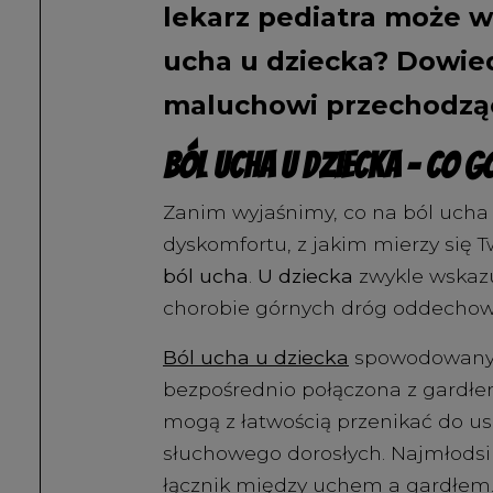
lekarz pediatra może w
ucha u dziecka? Dowied
maluchowi przechodząc
Ból ucha u dziecka – co 
Zanim wyjaśnimy, co na ból ucha 
dyskomfortu, z jakim mierzy się T
ból ucha
.
U dziecka
zwykle wskazuj
chorobie górnych dróg oddechow
Ból ucha u dziecka
spowodowany 
bezpośrednio połączona z gardłe
mogą z łatwością przenikać do us
słuchowego dorosłych. Najmłodsi 
łącznik między uchem a gardłem. W