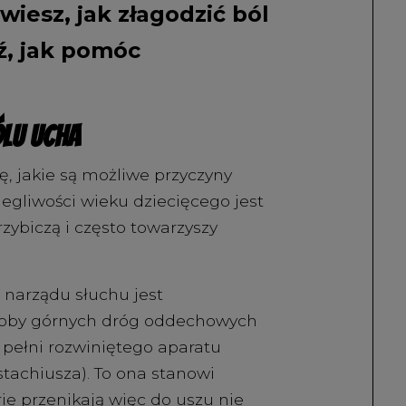
iesz, jak złagodzić ból
ź, jak pomóc
ólu ucha
, jakie są możliwe przyczyny
legliwości wieku dziecięcego jest
zybiczą i często towarzyszy
ć narządu słuchu jest
oroby górnych dróg oddechowych
 pełni rozwiniętego aparatu
tachiusza). To ona stanowi
ie przenikają więc do uszu nie