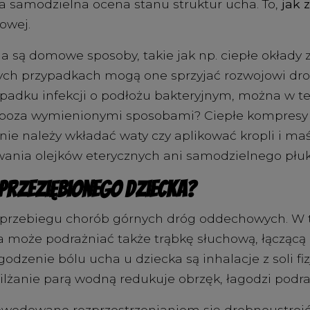
wa samodzielna ocena stanu struktur ucha. To,
jak 
owej.
 są domowe sposoby, takie jak np. ciepłe okłady
ych przypadkach mogą one sprzyjać rozwojowi drob
rzypadku infekcji o podłożu bakteryjnym, można w t
poza wymienionymi sposobami? Ciepłe kompresy w
e należy wkładać waty czy aplikować kropli i ma
wania olejków eterycznych ani samodzielnego płu
 przeziębionego dziecka?
w przebiegu chorób górnych dróg oddechowych. W 
ła może podrażniać także trąbkę słuchową, łączącą
enie bólu ucha u dziecka są inhalacje z soli fiz
ilżanie parą wodną redukuje obrzęk, łagodzi podraż
owodowane rozprzestrzenianiem się drobnoustro