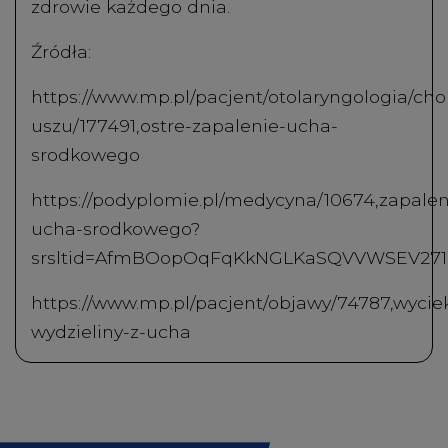
zdrowie każdego dnia.
Źródła:
https://www.mp.pl/pacjent/otolaryngologia/ch
uszu/177491,ostre-zapalenie-ucha-
srodkowego
https://podyplomie.pl/medycyna/10674,zapalen
ucha-srodkowego?
srsltid=AfmBOopOqFqKkNGLKaSQVVWSEV271
https://www.mp.pl/pacjent/objawy/74787,wycie
wydzieliny-z-ucha