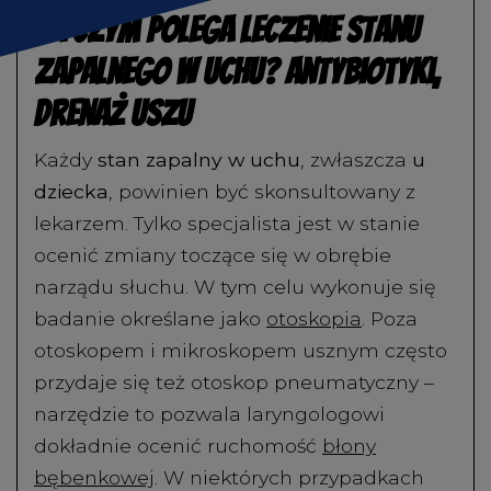
Na czym polega leczenie stanu
zapalnego w uchu? Antybiotyki,
drenaż uszu
Każdy
stan zapalny w uchu
, zwłaszcza
u
dziecka
, powinien być skonsultowany z
lekarzem. Tylko specjalista jest w stanie
ocenić zmiany toczące się w obrębie
narządu słuchu. W tym celu wykonuje się
badanie określane jako
otoskopia
. Poza
otoskopem i mikroskopem usznym często
przydaje się też otoskop pneumatyczny –
narzędzie to pozwala laryngologowi
dokładnie ocenić ruchomość
błony
bębenkowej
. W niektórych przypadkach