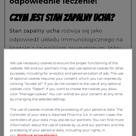
odpowiednie leczenie!
Czym jest stan zapalny ucha?
Stan zapalny ucha
rozwija się jako
odpowiedź układu immunologicznego na
kontakt z czynnikiem zewnętrznym, który
zostaje uznany za zagrożenie dla zdrowia.
We use necessary cookies to ensure the proper functioning of the
To element mechanizmów odporności
website. We and our partners may also use optional cookies for other
purposes, including for analytics and personalization of ads. The use
wrodzonej, którego celem jest ochrona
of optional cookies requires your consent, which you can express by
organizmu przed niekorzystnymi
clicking "Accept all". If you do not consent to the use of any optional
cookies, click "Reject". If you want to choose the cookies you allow,
bodźcami:
click "Manage cookies". You can withdraw your consent at any time
by changing the selected settings.
chemicznymi, np. substancjami
The use of cookies involves the processing of your personal data. The
żrącymi, detergentami,
Controller of your data is Adamed Pharma S.A. In certain cases, the
controllers of your data may also be our partners. You can find more
biologicznymi, np. bakteriami,
information about the use of cookies by us and our partners and the
processing of your personal data, including your rights, in
wirusami, grzybami, pasożytami,
our
Polityce prywatności