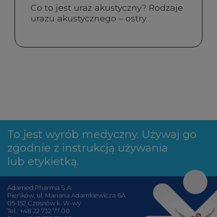
Co to jest uraz akustyczny? Rodzaje
urazu akustycznego – ostry…
To jest wyrób medyczny. Używaj go
zgodnie z instrukcją używania
lub etykietką.
Adamed Pharma S.A.
Pieńków, ul. Mariana Adamkiewicza 6A
05-152 Czosnów k. W-wy
Tel.:
+48 22 732 77 00