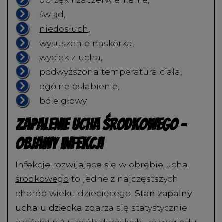
świąd,
niedosłuch
,
wysuszenie naskórka,
wyciek z ucha
,
podwyższona temperatura ciała,
ogólne osłabienie,
bóle głowy.
Zapalenie ucha środkowego –
objawy infekcji
Infekcje rozwijające się w obrębie
ucha
środkowego
to jedne z najczęstszych
chorób wieku dziecięcego.
Stan zapalny
ucha u dziecka
zdarza się statystycznie
częściej niż u osób dorosłych, ze względu