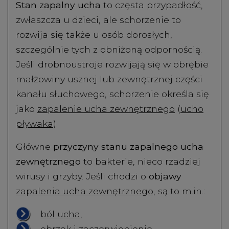
Stan zapalny ucha
to częsta przypadłość,
zwłaszcza u dzieci, ale schorzenie to
rozwija się także u osób dorosłych,
szczególnie tych z obniżoną odpornością.
Jeśli drobnoustroje rozwijają się w obrębie
małżowiny usznej lub zewnętrznej części
kanału słuchowego, schorzenie określa się
jako
zapalenie ucha zewnętrznego
(
ucho
pływaka
).
Główne
przyczyny stanu zapalnego ucha
zewnętrznego
to bakterie, nieco rzadziej
wirusy i grzyby. Jeśli chodzi o
objawy
zapalenia ucha zewnętrznego
, są to m.in.:
ból ucha
,
obrzęk i zaczerwienienie,