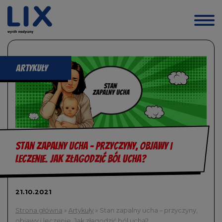
Przejdź
do
treści
artykuły
Stan zapalny ucha – przyczyny, objawy i
leczenie. Jak złagodzić ból ucha?
21.10.2021
Strona główna
»
Artykuły
»
Stan zapalny ucha – przyczyny,
objawy i leczenie. Jak złagodzić ból ucha?