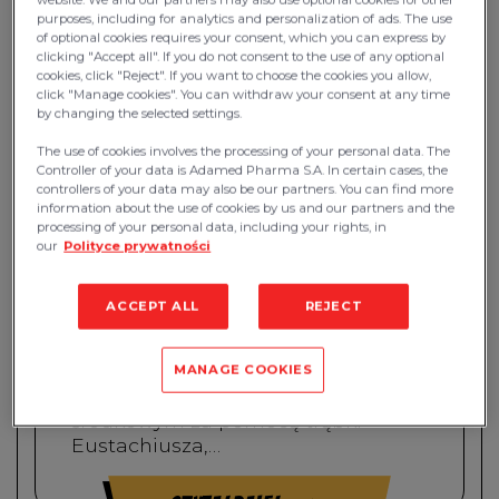
purposes, including for analytics and personalization of ads. The use
of optional cookies requires your consent, which you can express by
clicking "Accept all". If you do not consent to the use of any optional
cookies, click "Reject". If you want to choose the cookies you allow,
click "Manage cookies". You can withdraw your consent at any time
by changing the selected settings.
The use of cookies involves the processing of your personal data. The
Controller of your data is Adamed Pharma S.A. In certain cases, the
controllers of your data may also be our partners. You can find more
information about the use of cookies by us and our partners and the
processing of your personal data, including your rights, in
our
Polityce prywatności
ACCEPT ALL
REJECT
Trąbka Eustachiusza – rola trąbki
słuchowej
MANAGE COOKIES
Nosogardło jest połączone z uchem
środkowym za pomocą trąbki
Eustachiusza,…