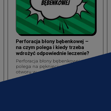
Perforacja błony bębenkowej –
na czym polega i kiedy trzeba
wdrożyć odpowiednie leczenie?
Perforacja błony bębenkowej
polega na pęknięciu lub powstaniu
otworu w…
czytaj dalej