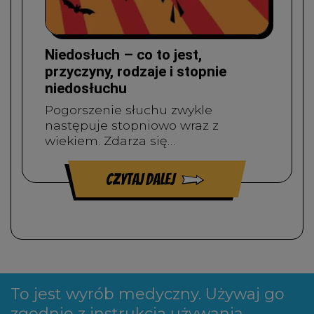
Niedosłuch – co to jest,
przyczyny, rodzaje i stopnie
niedosłuchu
Pogorszenie słuchu zwykle
następuje stopniowo wraz z
wiekiem. Zdarza się…
czytaj dalej
To jest wyrób medyczny. Używaj go
zgodnie z instrukcją używania