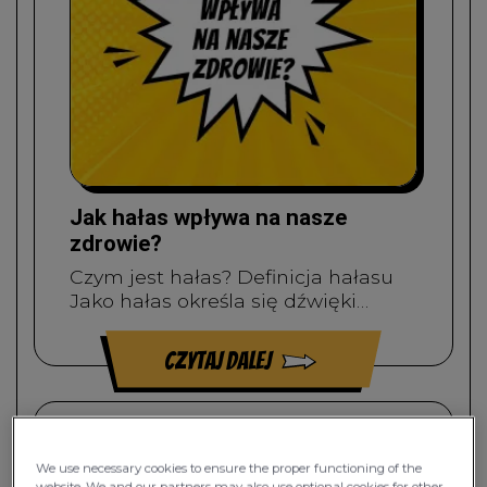
Jak hałas wpływa na nasze
zdrowie?
Czym jest hałas? Definicja hałasu
Jako hałas określa się dźwięki…
czytaj dalej
We use necessary cookies to ensure the proper functioning of the
website. We and our partners may also use optional cookies for other